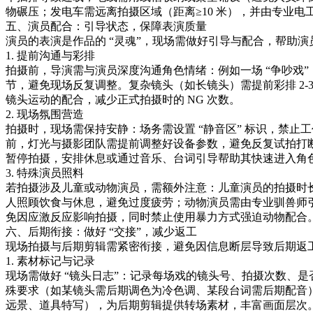
物碾压；发电车需远离拍摄区域（距离≥10 米），并由专业电
五、演员配合：引导状态，保障表演质量​
演员的表演是作品的 “灵魂”，现场需做好引导与配合，帮助演
1. 提前沟通与彩排​
拍摄前，导演需与演员深度沟通角色情绪：例如一场 “争吵戏
节，避免现场反复调整。复杂镜头（如长镜头）需提前彩排 2-
镜头运动的配合，减少正式拍摄时的 NG 次数。​
2. 现场氛围营造​
拍摄时，现场需保持安静：场务需设置 “静音区” 标识，禁止
前，灯光与摄影团队需提前调整好设备参数，避免反复试拍打
暂停拍摄，安排休息或通过音乐、台词引导帮助其快速进入角色
3. 特殊演员照料​
若拍摄涉及儿童或动物演员，需额外注意：儿童演员的拍摄时长
人照顾饮食与休息，避免过度疲劳；动物演员需由专业驯兽师
免因应激反应影响拍摄，同时禁止使用暴力方式强迫动物配合。
六、后期衔接：做好 “交接”，减少返工​
现场拍摄与后期剪辑需紧密衔接，避免因信息断层导致后期返工
1. 素材标记与记录​
现场需做好 “镜头日志”：记录每场戏的镜头号、拍摄次数、是
殊要求（如某镜头需后期调色为冷色调、某段台词需后期配音）
远景、道具特写），为后期剪辑提供转场素材，丰富画面层次。