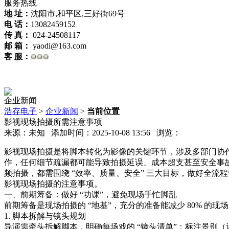
服务热线
地 址：
沈阳市,和平区,三好街69号
电 话：
13082459152
传 真：
024-24508117
邮 箱：
yaodi@163.com
客 服：
企业新闻
浩存电子
>
企业新闻
>
当前位置
影视现场拍摄所需注意事项
来源：未知 添加时间：2025-10-08 13:56 浏览：
影视现场拍摄是将脚本转化为影像的关键环节，涉及多部门协
作，任何细节疏漏都可能导致拍摄延误、成本超支甚至安全事
频拍摄，都需围绕 “效率、质量、安全” 三大目标，做好全流
影视现场拍摄的注意事项。​
一、前期筹备：做好 “功课”，避免现场手忙脚乱​
前期筹备是现场拍摄的 “地基”，充分的准备能减少 80% 的现
1. 脚本拆解与镜头规划​
导演需牵头拆解脚本，明确每场戏的 “镜头清单”：标注景别（近景