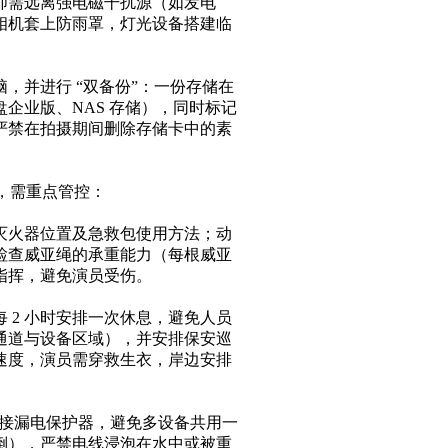
师需远离强电磁干扰源（如发电
相机套上防雨罩，灯光设备搭建临
，并进行 “双备份”：一份存储在
企业版、NAS 存储），同时标记
严禁在拍摄期间删除存储卡中的素
，需重点管控：​
灭火器位置及急救包使用方法；动
检查威亚绳的承重能力（每根威亚
指挥，避免演员受伤。​
 2 小时安排一次休息，避免人员
通道与设备区域），并安排保安巡
速度，演员需穿救生衣，岸边安排
连接漏电保护器，避免多设备共用一
倒），严禁电线浸泡在水中或被重