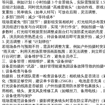
等问题。例如计划 1 小时拍摄 3 个全景镜头，实际需预留至 1
后续计划崩盘。同时优先拍摄 “高难度镜头”（如动作戏、群
复重拍；简单镜头（如单人特写）可放在后期，灵活调整。​
2. 多部门协同：减少 “等待成本”​
现场需避免 “部门脱节”：摄影组安装相机时，灯光组同步布
演员组进行妆发与台词彩排，实现 “并行作业”。例如拍摄一场
参数时，灯光组可根据景别调整桌面台灯与顶部柔光箱的亮度
具，演员则在旁熟悉走位，待设备就绪后即可直接开拍，减少无
3. 灵活调整：不被 “计划绑住”​
若现场条件与预期不符，需及时调整方案。例如户外拍摄时突
“雨天戏”，利用天然场景增强画面氛围；若无法调整，则立即
行台词打磨、设备维护等工作，避免全员停工。​
三、设备管理：精细维护，避免 “设备掉链”​
设备是拍摄的 “武器”，做好管理能避免因设备故障导致的拍摄中
1. 设备检查与备份​
拍摄前，技术团队需逐一检查设备状态：相机镜头是否清洁（
化（预留足够空间，建议单卡容量≥256GB）、电池是否充满（每
灯光设备的线路是否破损（户外拍摄需用防水胶带包裹接头）。
用相机、镜头、麦克风及维修工具（如螺丝刀、备用电线），应
2. 设备使用与保护​
现场需规范设备操作：摄影师更换镜头时需在防尘罩内进行（