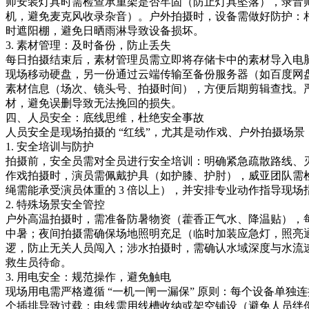
师安装灯具时需检查承重架是否牢固（防止灯具坠落），录音
机，避免麦克风收录杂音）。户外拍摄时，设备需做好防护：
时遮阳棚，避免日晒雨淋导致设备损坏。​
3. 素材管理：及时备份，防止丢失​
每日拍摄结束后，素材管理员需立即将存储卡中的素材导入电脑
现场移动硬盘，另一份通过云端传输至备份服务器（如百度网盘
素材信息（场次、镜头号、拍摄时间），方便后期剪辑查找。
材，避免误删导致无法挽回的损失。​
四、人员安全：底线思维，杜绝安全事故​
人员安全是现场拍摄的 “红线”，尤其是动作戏、户外拍摄场景
1. 安全培训与防护​
拍摄前，安全员需对全员进行安全培训：明确紧急疏散路线、
作戏拍摄时，演员需佩戴护具（如护膝、护肘），威亚团队需
绳需能承受演员体重的 3 倍以上），并安排专业动作指导现场
2. 特殊场景安全管控​
户外高温拍摄时，需准备防暑物资（藿香正气水、降温贴），每
中暑；夜间拍摄需确保场地照明充足（临时加装应急灯，照亮
逻，防止无关人员闯入；涉水拍摄时，需确认水域深度与水流
救生员待命。​
3. 用电安全：规范操作，避免触电​
现场用电需严格遵循 “一机一闸一漏保” 原则：每个设备单独
个插排导致过载；电线需用线槽收纳或架空铺设（避免人员绊