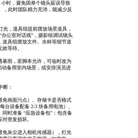
.5 小时，避免因单个镜头延误导致
戏），此时团队精力充沛，能减少反
置灯光，道具组提前摆放场景道具，
 “办公室对话戏”，摄影组调试镜头
，道具组摆放文件、水杯等细节道
效等待。​
遇暴雨，若脚本允许，可临时改为
启动备用室内场景，或安排演员进
断：​
避免画面污点）、存储卡是否格式
台设备配备 2-3 块备用电池）、
同时准备 “应急设备包”：包含备
对突发损坏。​
避免灰尘进入相机传感器），灯光