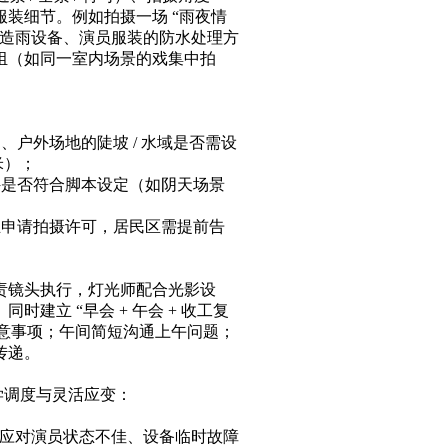
道具服装细节。例如拍摄一场 “雨夜情
工造雨设备、演员服装的防水处理方
组（如同一室内场景的戏集中拍
、户外场地的陡坡 / 水域是否需设
）；​
件是否符合脚本设定（如阴天场景
业申请拍摄许可，居民区需提前告
责镜头执行，灯光师配合光影设
建立 “早会 + 午会 + 收工复
与注意事项；午间简短沟通上午问题；
递。​
学调度与灵活应变：​
间，应对演员状态不佳、设备临时故障