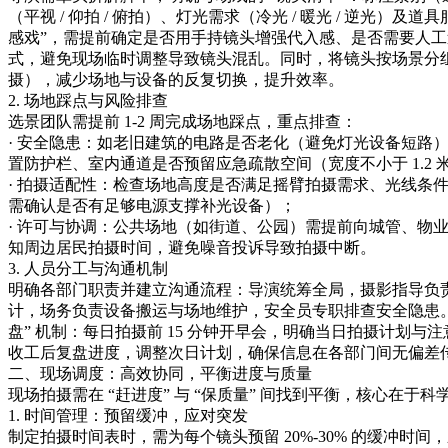
（平视 / 仰拍 / 俯拍）、灯光需求（冷光 / 暖光 / 逆光）及
感戏”，需提前确定是否用手持镜头增强代入感、是否需要人
式，避免现场临时调整导致镜头混乱。同时，将镜头按场景分
摄），减少场地与设备的反复切换，提升效率。​
2. 场地踩点与风险排查​
选景团队需提前 1-2 周完成场地踩点，重点排查：​
· 安全隐患：如老旧建筑的电路是否老化（避免灯光设备短路）
置防护栏、室内通道是否预留应急疏散空间（宽度不小于 1.2 米
· 拍摄适配性：检查场地高度是否满足摇臂拍摄需求、光线条
需确认是否有足够电源支撑补光设备）；​
· 许可与协调：公共场地（如街道、公园）需提前向城管、物
知周边居民拍摄时间，避免噪音投诉导致拍摄中断。​
3. 人员分工与沟通机制​
明确各部门职责并建立沟通流程：导演统筹全局，摄影指导负
计，场务负责设备搬运与场地维护，安全员专职排查安全隐患。同时
盘” 机制：每日拍摄前 15 分钟开早会，明确当日拍摄计划
收工后复盘进度，调整次日计划，确保信息在各部门间无偏差传
二、现场调度：高效协同，平衡进度与质量​
现场拍摄需在 “赶进度” 与 “保质量” 间找到平衡，核心在于科
1. 时间管理：预留缓冲，应对突发​
制定拍摄时间表时，需为每个镜头预留 20%-30% 的缓冲时