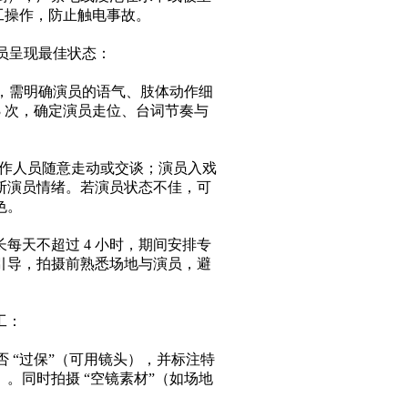
工操作，防止触电事故。​
员呈现最佳状态：​
”，需明确演员的语气、肢体动作细
3 次，确定演员走位、台词节奏与
工作人员随意走动或交谈；演员入戏
断演员情绪。若演员状态不佳，可
。​
每天不超过 4 小时，期间安排专
引导，拍摄前熟悉场地与演员，避
​
：​
否 “过保”（可用镜头），并标注特
。同时拍摄 “空镜素材”（如场地
​