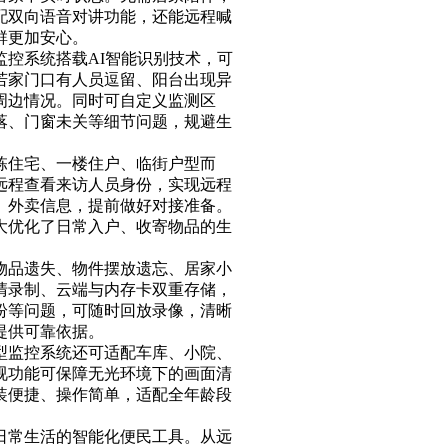
配双向语音对讲功能，还能远程喊
群更加安心。
控系统搭载AI智能识别技术，可
若家门口有人员逗留、阳台出现异
周边情况。同时可自定义监测区
落、门窗未关等细节问题，规避生
栋住宅、一楼住户、临街户型而
远程查看来访人员身份，实现远程
、外卖信息，提前做好对接准备。
大优化了日常入户、收寄物品的生
物品遗失、物件摆放遗忘、居家小
清录制、云端与内存卡双重存储，
纷等问题，可随时回放录像，清晰
提供可靠依据。
型监控系统还可适配车库、小院、
视功能可保障无光环境下的画面清
装便捷、操作简单，适配全年龄段
。
日常生活的智能化便民工具。从远