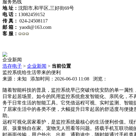
服务热线
地 址：
沈阳市,和平区,三好街69号
电 话：
13082459152
传 真：
024-24508117
邮 箱：
yaodi@163.com
客 服：
企业新闻
浩存电子
>
企业新闻
>
当前位置
监控系统给生活带来的便利
来源：未知 添加时间：2026-06-03 11:08 浏览：
随着智能科技的普及，监控系统早已突破传统安防的单一属性
日常起居场景。如今的民用监控系统愈发智能化、亲民化，不
务于日常生活的智能工具。它凭借远程可视、实时监测、智能
了居家生活中的各类不便，大幅提升日常起居的舒适度与便捷
助。
远程可视化居家看护，是监控系统最核心的生活便利价值。现
居、孩童独自在家、宠物无人照看等问题。搭载手机互联功能
时画面传输，用户外出、出差、通勤途中，随时能通过手机查