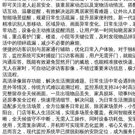
即可关注老人起居安全、孩童居家动态以及宠物活动情况。搭
话互动、温馨提醒，有效解决远距离居家照看难题，让外出人
智能场景提醒，规避日常生活疏漏，提升居家便利性。新一代监
精准识别人形移动、区域异动、画面异常变化。日常生活中，
常动态，设备会主动推送提醒消息，让用户第一时间知晓居家
域，重点看护门窗、楼道、小院等关键位置，及时发现物品掉
活中的琐碎疏漏，减少不必要的麻烦。
便捷的访客识别与居家通行辅助，优化日常入户体验。对于独
言，监控系统可实时捕捉门口访客画面，用户无需开门，就能
沟通应答。既能有效避免贸然开门的尴尬，也能精准接收快递
无人在家时，可自动记录访客影像，不错过重要来访信息，极
活流程。
高清录像留存功能，解决生活溯源难题。日常生活中常会遇到
意外等情况，传统方式难以追溯过程。监控系统支持24小时高
完整留存全天候画面。一旦出现物品丢失、家具损坏、琐事纠
还原事发全过程，快速理清细节、解决问题，为日常生活溯源
适配多元生活场景，全方位服务日常起居。除居家场景外，小
阳台、门店等私人生活区域，实现多场景全覆盖。夜间智能夜
晰，全天候值守不中断，无需人工操作。同时设备功耗低、安
使用，无需复杂调试，开机即可实现常态化监测，省心又省力
总而言之，现代监控系统早已摆脱刻板的安防定位，成为服务