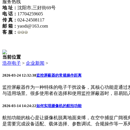
服务热线
地 址：
沈阳市,三好街69号
电 话：
17704259605
传 真：
024-24508117
邮 箱：
yaodi@163.com
客 服：
当前位置
浩存电子
>
企业新闻
>
2026-03-24 12:32:38
监控屏蔽器的常规操作距离
监控屏蔽器作为一种特殊的电子干扰设备，其核心功能是通过
与适用场景。很多使用者在选择和使用监控屏蔽器时，容易陷入操
2026-03-14 14:24:22
如何实现摄像机的航拍功能
航拍功能的核心是让摄像机脱离地面束缚，在空中捕捉广阔视
是需要完成设备适配、载体选择、参数调试、合规操作等一系列步